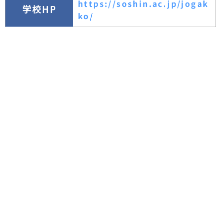
https://soshin.ac.jp/jogak
学校HP
ko/