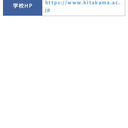
https://www.kitakama.ac.
学校HP
jp